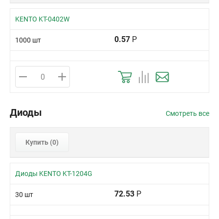
KENTO KT-0402W
0.57
Р
1000 шт
Диоды
Смотреть все
Купить (
0
)
Диоды KENTO KT-1204G
72.53
Р
30 шт