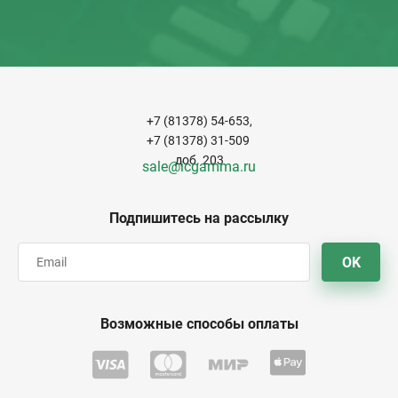
+7 (81378) 54-653,
+7 (81378) 31-509
доб. 203
sale@icgamma.ru
Подпишитесь на рассылку
OK
Возможные способы оплаты