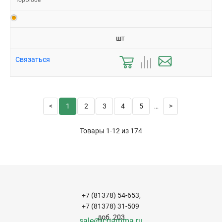
TopDiode
шт
Связаться
1
2
3
4
5
...
Товары 1-12 из
174
+7 (81378) 54-653,
+7 (81378) 31-509
доб. 203
sale@icgamma.ru